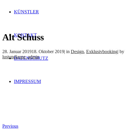
KÜNSTLER
Alt Schuss
KONTAKT
28. Januar 2019
18. Oktober 2019
|
in
Design
,
Exklusivbooking
|
by
lustundlaune_admin
DATENSCHUTZ
IMPRESSUM
Previous