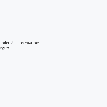
henden Ansprechpartner.
iegen!