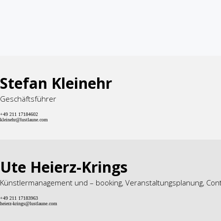
Stefan Kleinehr
Geschäftsführer
+49 211 17184602
kleinehr@lustlaune.com
Ute Heierz-Krings
Künstlermanagement und – booking, Veranstaltungsplanung, Contr
+49 211 17183963
heierz-krings@lustlaune.com